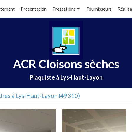
utement
Présentation
Prestations
Fournisseurs
Réalisa
ACR Cloisons sèches
Plaquiste à Lys-Haut-Layon
ches à Lys-Haut-Layon (49310)