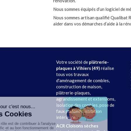
rénovation.
Nous sommes équipés d’un logiciel de mé
Nous sommes artisan qualifié Qualibat 
aider dans vos démarches d’aide à la rén
Votre société de
plâtrerie-
plaques à Vihiers (49)
réalise
tous vos travaux
d'aménagement de combles,
construction de maison,
plâtrerie-plaques,
agrandissement et extensions,
isolation des combles, pose de
faux plafonds, isolation
intérieure.
ACR Cloisons sèches