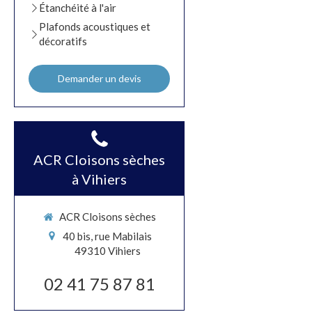
Étanchéité à l'air
Plafonds acoustiques et
décoratifs
Demander un devis
ACR Cloisons sèches
à Vihiers
ACR Cloisons sèches
40 bis, rue Mabilais
49310
Vihiers
02 41 75 87 81