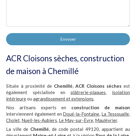
Envoyer
ACR Cloisons sèches, construction
de maison à Chemillé
Située à proximité de
Chemillé
,
ACR Cloisons sèches
est
également spécialisée en
plâtrerie-plaques
,
isolation
intérieure
ou
agrandissement et extensions
.
Nos artisans experts en
construction de maison
interviennent également en
Doué-la-Fontaine
,
La Tessoualle
,
Cholet
,
Nueil-les-Aubiers
,
Le May-sur-Èvre
,
Maulévrier
.
La ville de
Chemillé
, de code postal 49120, appartient au
département
Maine-et-Loire
et à la région
Pays de la Loire
.