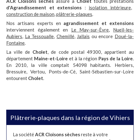
ACR Cloisons sèches
assure à
Cholet
toutes prestations
d'Agrandissement et extensions
:
isolation intérieure
,
construction de maison
,
plâtrerie-plaques
.
Nos artisans experts en
agrandissement et extensions
interviennent également en
Le May-sur-Èvre
,
Nueil-les-
Aubiers
,
La Tessoualle
,
Chemillé
,
Jallais
ou encore
Doué-la-
Fontaine
.
La ville de
Cholet
, de code postal 49300, appartient au
département
Maine-et-Loire
et à la région
Pays de la Loire
.
En 2010, la ville comptait 54098 habitants. Herbiers,
Bressuire, Vertou, Ponts-de-Cé, Saint-Sébastien-sur-Loire
entourent
Cholet
.
Plâtrerie-plaques dans la région de Vihiers
La société
ACR Cloisons sèches
reste à votre