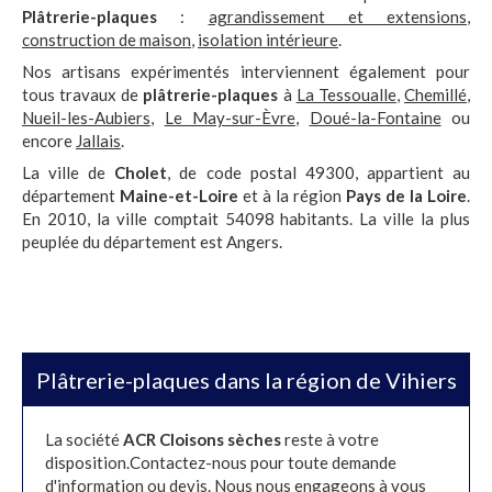
Plâtrerie-plaques
:
agrandissement et extensions
,
construction de maison
,
isolation intérieure
.
Nos artisans expérimentés interviennent également pour
tous travaux de
plâtrerie-plaques
à
La Tessoualle
,
Chemillé
,
Nueil-les-Aubiers
,
Le May-sur-Èvre
,
Doué-la-Fontaine
ou
encore
Jallais
.
La ville de
Cholet
, de code postal 49300, appartient au
département
Maine-et-Loire
et à la région
Pays de la Loire
.
En 2010, la ville comptait 54098 habitants. La ville la plus
peuplée du département est Angers.
Plâtrerie-plaques dans la région de Vihiers
La société
ACR Cloisons sèches
reste à votre
disposition.Contactez-nous pour toute demande
d'information ou devis. Nous nous engageons à vous