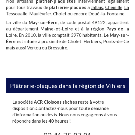
Nos artisans
plâtrier-plaquistes
interviennent également
pour tous travaux de
plâtrerie-plaques
à
Jallais
,
Chemillé
,
La
Tessoualle
,
Maulévrier
,
Cholet
ou encore
Doué-la-Fontaine
.
La ville du
May-sur-Èvre
, de code postal 49122, appartient
au département
Maine-et-Loire
et à la région
Pays de la
Loire
. En 2010, la ville comptait 3970 habitants.
Le May-sur-
Èvre
est située à proximité de Cholet, Herbiers, Ponts-de-Cé
mais aussi Vertou ou Bressuire.
Plâtrerie-plaques dans la région de Vihiers
La société
ACR Cloisons sèches
reste à votre
disposition.Contactez-nous pour toute demande
d'information ou devis. Nous nous engageons à vous
répondre dans les 48 heures !